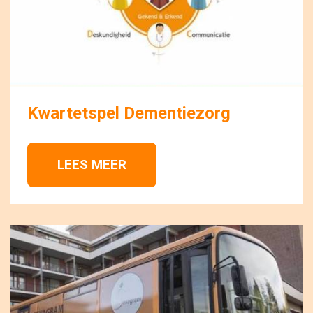
Kwartetspel Dementiezorg
LEES MEER 