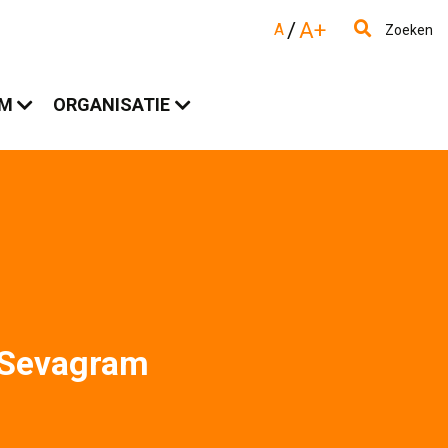
/
A+
A
Zoeken
AM
ORGANISATIE
Sevagram