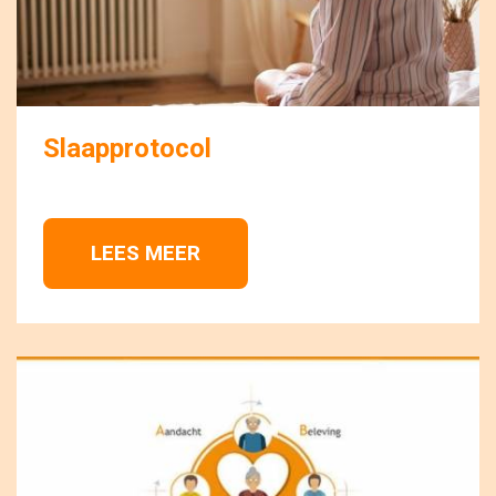
Slaapprotocol
LEES MEER 