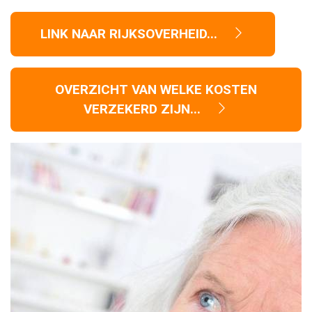
LINK NAAR RIJKSOVERHEID...
OVERZICHT VAN WELKE KOSTEN
VERZEKERD ZIJN...