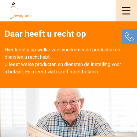
Daar heeft u recht op
Hier leest u op welke veel voorkomende producten en 
diensten u recht hebt.
U leest welke producten en diensten de instelling voor 
u betaalt. En u leest wat u zelf moet betalen...