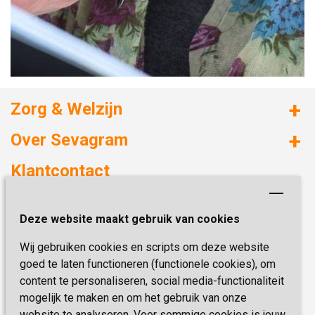
Zorg & Welzijn
Huizen met zorg
Over Sevagram
Verzorgd wonen
Duurzaamheid
Klantcontact
Revalideren
Planetree
Henri Dunantstraat 3
Academie voor Zelfzorg
Kwaliteit & Klantbeleving
Deze website maakt gebruik van cookies
6419 PB Heerlen
Activiteiten & Welzijn
Zorg, hoe regel ik dat?
Wij gebruiken cookies en scripts om deze website
Telefoon:
0900 777 4 777
Onze specialiteiten
Missie & Visie
goed te laten functioneren (functionele cookies), om
E-mail:
zorgbemiddeling@sevagram.nl
content te personaliseren, social media-functionaliteit
Vastgoed
mogelijk te maken en om het gebruik van onze
Schrijf je nu in!
Innovatie
website te analyseren. Voor sommige cookies is jouw