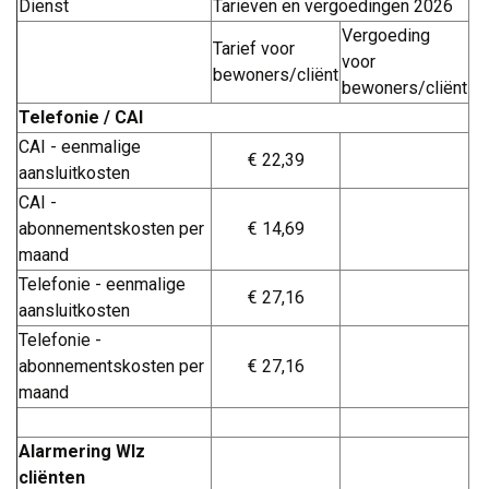
Dienst
Tarieven en vergoedingen 2026
Vergoeding
Tarief voor
voor
bewoners/cliënt
bewoners/cliënt
Telefonie / CAI
CAI - eenmalige
€ 22,39
aansluitkosten
CAI -
abonnementskosten per
€ 14,69
maand
Telefonie - eenmalige
€ 27,16
aansluitkosten
Telefonie -
abonnementskosten per
€ 27,16
maand
..
Alarmering Wlz
cliënten