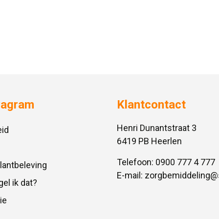
vagram
Klantcontact
Henri Dunantstraat 3
id
6419 PB Heerlen
Telefoon:
0900 777 4 777
Klantbeleving
E-mail:
zorgbemiddeling@
gel ik dat?
ie