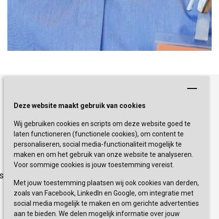
Schrijf je nu in!
Deze website maakt gebruik van cookies
Wij gebruiken cookies en scripts om deze website goed te
Blijf op de hoogte van de laatste
laten functioneren (functionele cookies), om content te
activiteiten en nieuwtjes met onze
personaliseren, social media-functionaliteit mogelijk te
nieuwsbrief
maken en om het gebruik van onze website te analyseren.
Voor sommige cookies is jouw toestemming vereist.
sevagram.nl
INSCHRIJVEN
Met jouw toestemming plaatsen wij ook cookies van derden,
zoals van Facebook, LinkedIn en Google, om integratie met
social media mogelijk te maken en om gerichte advertenties
aan te bieden. We delen mogelijk informatie over jouw