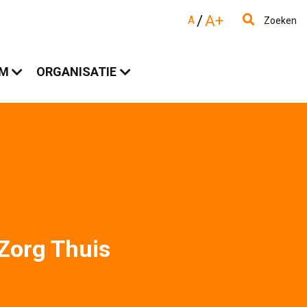
/
A+
A
Zoeken
AM
ORGANISATIE
Zorg Thuis