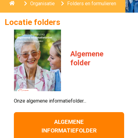
Home
Organisatie
Folders en formulieren
Locatie folders
Algemene
folder
Onze algemene informatiefolder... 
ALGEMENE
INFORMATIEFOLDER