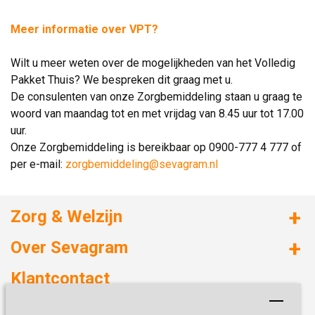
Meer informatie over VPT?
.
Wilt u meer weten over de mogelijkheden van het Volledig 
Pakket Thuis? We bespreken dit graag met u.
De consulenten van onze Zorgbemiddeling staan u graag te 
woord van maandag tot en met vrijdag van 8.45 uur tot 17.00
uur.
Onze Zorgbemiddeling is bereikbaar op 0900-777 4 777 of 
per e-mail:
zorgbemiddeling@sevagram.nl
Zorg & Welzijn
Huizen met zorg
Over Sevagram
Verzorgd wonen
Duurzaamheid
Klantcontact
Revalideren
Planetree
Henri Dunantstraat 3
Academie voor Zelfzorg