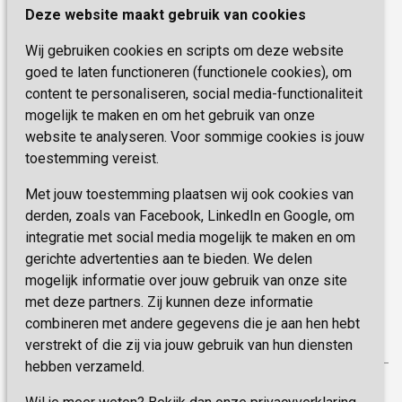
Kwaliteit & Klantbeleving
Deze website maakt gebruik van cookies
6419 PB Heerlen
Activiteiten & Welzijn
Zorg, hoe regel ik dat?
Wij gebruiken cookies en scripts om deze website
Telefoon:
0900 777 4 777
Onze specialiteiten
Missie & Visie
goed te laten functioneren (functionele cookies), om
E-mail:
zorgbemiddeling@sevagram.nl
content te personaliseren, social media-functionaliteit
Vastgoed
mogelijk te maken en om het gebruik van onze
Schrijf je nu in!
Innovatie
website te analyseren. Voor sommige cookies is jouw
toestemming vereist.
Blijf op de hoogte van de laatste activiteiten en
nieuwtjes met onze nieuwsbrief
Met jouw toestemming plaatsen wij ook cookies van
derden, zoals van Facebook, LinkedIn en Google, om
integratie met social media mogelijk te maken en om
INSCHRIJVEN
gerichte advertenties aan te bieden. We delen
mogelijk informatie over jouw gebruik van onze site
met deze partners. Zij kunnen deze informatie
combineren met andere gegevens die je aan hen hebt
verstrekt of die zij via jouw gebruik van hun diensten
hebben verzameld.
Privacy