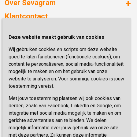
Over Sevagram
Verzorgd wonen
Duurzaamheid
Klantcontact
Revalideren
Planetree
Henri Dunantstraat 3
Academie voor Zelfzorg
Kwaliteit & Klantbeleving
Deze website maakt gebruik van cookies
6419 PB Heerlen
Activiteiten & Welzijn
Zorg, hoe regel ik dat?
Wij gebruiken cookies en scripts om deze website
Telefoon:
0900 777 4 777
Onze specialiteiten
Missie & Visie
goed te laten functioneren (functionele cookies), om
E-mail:
zorgbemiddeling@sevagram.nl
content te personaliseren, social media-functionaliteit
Vastgoed
mogelijk te maken en om het gebruik van onze
Schrijf je nu in!
Innovatie
website te analyseren. Voor sommige cookies is jouw
toestemming vereist.
Blijf op de hoogte van de laatste activiteiten en
nieuwtjes met onze nieuwsbrief
Met jouw toestemming plaatsen wij ook cookies van
derden, zoals van Facebook, LinkedIn en Google, om
integratie met social media mogelijk te maken en om
INSCHRIJVEN
gerichte advertenties aan te bieden. We delen
mogelijk informatie over jouw gebruik van onze site
met deze partners. Zij kunnen deze informatie