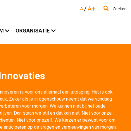
/
A+
A
Zoeken
AM
ORGANISATIE
Innovaties
Innoveren is voor ons allemaal een uitdaging. Het is ook 
leuk. Zeker als je in ogenschouw neemt dat we vandaag
verbeteren voor morgen. We kunnen niet bij het oude
blijven. Dan staan we stil en dat kan niet. Niet voor onze
cliënten. Niet voor onszelf. We kiezen er bewust voor om
te anticiperen op de vragen en vernieuwingen van morgen.