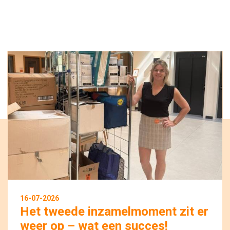
16-07-2026
Het tweede inzamelmoment zit er
weer op – wat een succes!