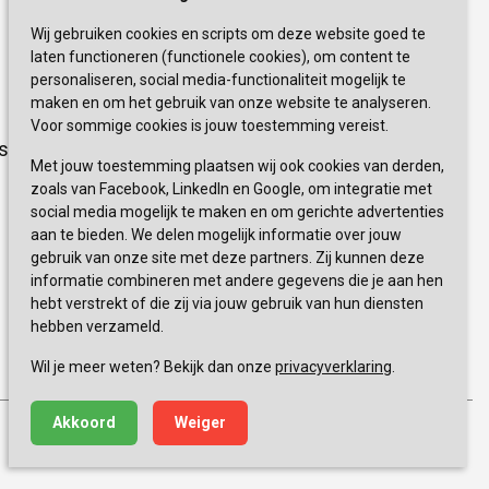
Wij gebruiken cookies en scripts om deze website goed te
Blijf op de hoogte van de laatste
laten functioneren (functionele cookies), om content te
activiteiten en nieuwtjes met onze
personaliseren, social media-functionaliteit mogelijk te
nieuwsbrief
maken en om het gebruik van onze website te analyseren.
Voor sommige cookies is jouw toestemming vereist.
sevagram.nl
INSCHRIJVEN
Met jouw toestemming plaatsen wij ook cookies van derden,
zoals van Facebook, LinkedIn en Google, om integratie met
social media mogelijk te maken en om gerichte advertenties
aan te bieden. We delen mogelijk informatie over jouw
gebruik van onze site met deze partners. Zij kunnen deze
informatie combineren met andere gegevens die je aan hen
hebt verstrekt of die zij via jouw gebruik van hun diensten
hebben verzameld.
0900 777 4 777 
+
Wil je meer weten? Bekijk dan onze
privacyverklaring
.
Akkoord
Weiger