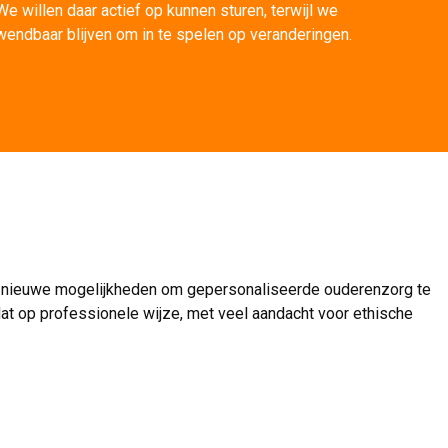
We willen daar actief op kunnen sturen, terwijl we
wendbaar blijven om in te spelen op veranderingen.
den nieuwe mogelijkheden om gepersonaliseerde ouderenzorg te
 dat op professionele wijze, met veel aandacht voor ethische