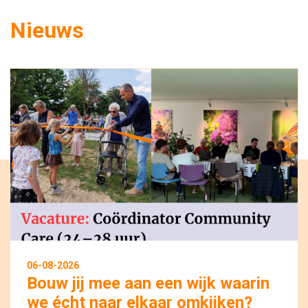
Nieuws
06-08-2026
Bouw jij mee aan een wijk waarin
we écht naar elkaar omkijken?