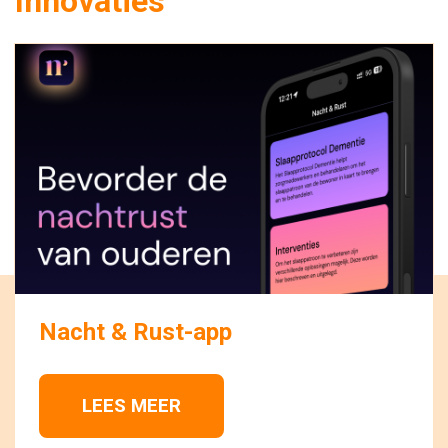
Innovaties
Nacht & Rust-app
LEES MEER 