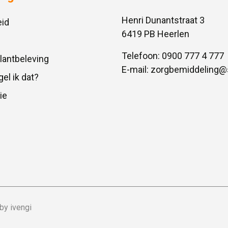
Henri Dunantstraat 3
id
6419 PB Heerlen
Telefoon:
0900 777 4 777
Klantbeleving
E-mail:
zorgbemiddeling@
gel ik dat?
ie
by ivengi