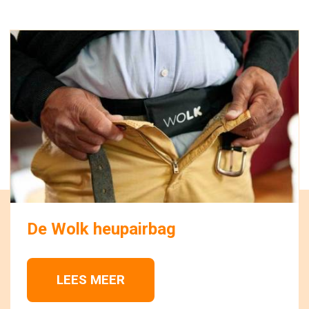
De Wolk heupairbag
LEES MEER 