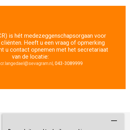
(CR) is hét medezeggenschapsorgaan voor
cliënten. Heeft u een vraag of opmerking
nt u contact opnemen met het secretariaat
van de locatie:
cr.langedael@sevagram.nl
, 043-3089999