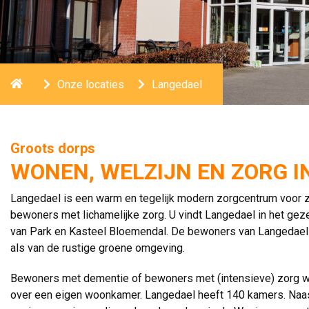
Home
Onze locaties
Langedael
Groots dorps
WONEN, WELZIJN EN ZORG I
Langedael is een warm en tegelijk modern zorgcentrum voor
bewoners met lichamelijke zorg. U vindt Langedael in het gezel
van Park en Kasteel Bloemendal. De bewoners van Langedael 
als van de rustige groene omgeving.
Bewoners met dementie of bewoners met (intensieve) zorg w
over een eigen woonkamer. Langedael heeft 140 kamers. Naas