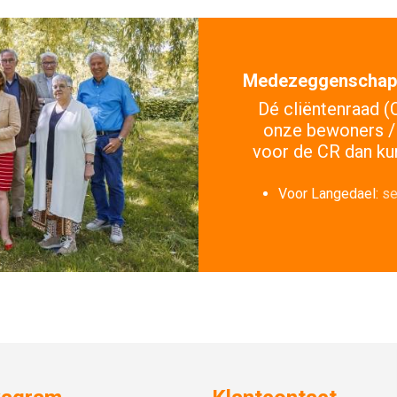
Medezeggenschap
Dé cliëntenraad 
onze bewoners / 
voor de CR dan ku
Voor Langedael:
se