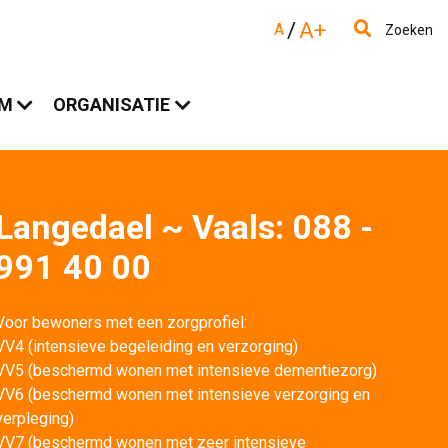
/
A+
A
Zoeken
AM
ORGANISATIE
Langedael ~ Vaals: 088 -
991 40 00
Voor bewoners met een zorgprofiel:
VV4 (intensieve begeleiding en verzorging)
VV5 (beschermd wonen met intensieve dementiezorg)
VV6 (beschermd wonen met intensieve verzorging en 
verpleging)
VV7 (beschermd wonen met zeer intensieve 