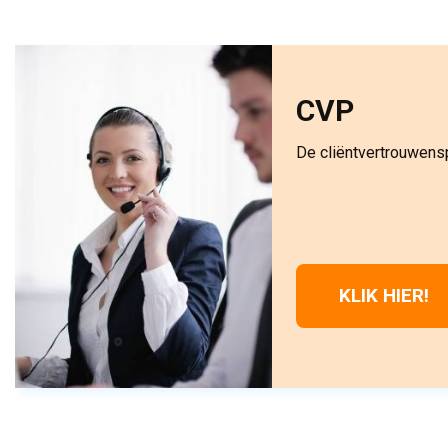
CVP
De cliëntvertrouwensp
KLIK HIER!