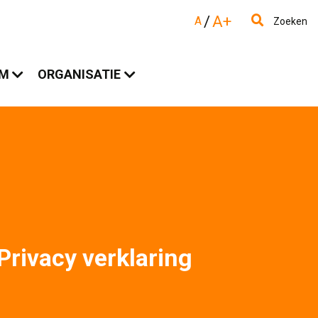
/
A+
A
Zoeken
AM
ORGANISATIE
Privacy verklaring