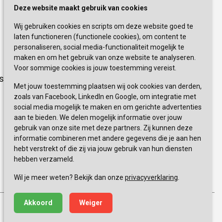
Schrijf je nu in!
Deze website maakt gebruik van cookies
Wij gebruiken cookies en scripts om deze website goed te
Blijf op de hoogte van de laatste
laten functioneren (functionele cookies), om content te
activiteiten en nieuwtjes met onze
personaliseren, social media-functionaliteit mogelijk te
nieuwsbrief
maken en om het gebruik van onze website te analyseren.
Voor sommige cookies is jouw toestemming vereist.
sevagram.nl
INSCHRIJVEN
Met jouw toestemming plaatsen wij ook cookies van derden,
zoals van Facebook, LinkedIn en Google, om integratie met
social media mogelijk te maken en om gerichte advertenties
aan te bieden. We delen mogelijk informatie over jouw
gebruik van onze site met deze partners. Zij kunnen deze
informatie combineren met andere gegevens die je aan hen
hebt verstrekt of die zij via jouw gebruik van hun diensten
hebben verzameld.
0900 777 4 777 
+
Wil je meer weten? Bekijk dan onze
privacyverklaring
.
Akkoord
Weiger