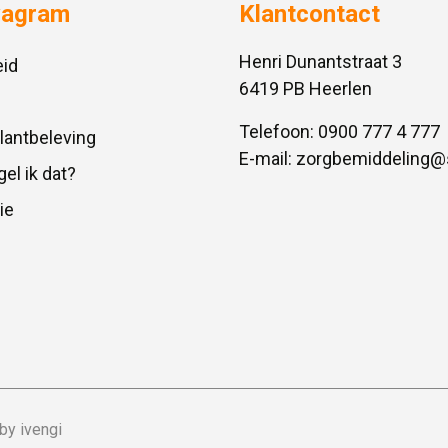
vagram
Klantcontact
Henri Dunantstraat 3
id
6419 PB Heerlen
Telefoon:
0900 777 4 777
Klantbeleving
E-mail:
zorgbemiddeling@
gel ik dat?
ie
by ivengi