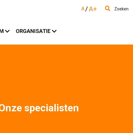
/
A+
A
Zoeken
AM
ORGANISATIE
Onze specialisten