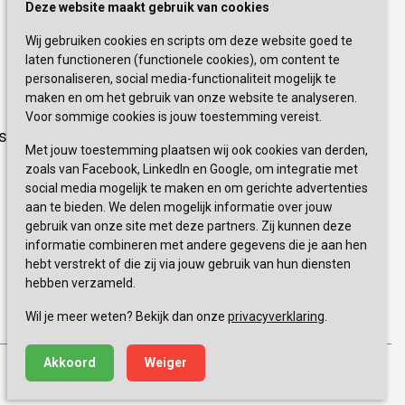
Schrijf je nu in!
Deze website maakt gebruik van cookies
Wij gebruiken cookies en scripts om deze website goed te
Blijf op de hoogte van de laatste
laten functioneren (functionele cookies), om content te
activiteiten en nieuwtjes met onze
personaliseren, social media-functionaliteit mogelijk te
nieuwsbrief
maken en om het gebruik van onze website te analyseren.
Voor sommige cookies is jouw toestemming vereist.
sevagram.nl
INSCHRIJVEN
Met jouw toestemming plaatsen wij ook cookies van derden,
zoals van Facebook, LinkedIn en Google, om integratie met
social media mogelijk te maken en om gerichte advertenties
aan te bieden. We delen mogelijk informatie over jouw
gebruik van onze site met deze partners. Zij kunnen deze
informatie combineren met andere gegevens die je aan hen
hebt verstrekt of die zij via jouw gebruik van hun diensten
hebben verzameld.
0900 777 4 777 
+
Wil je meer weten? Bekijk dan onze
privacyverklaring
.
Akkoord
Weiger