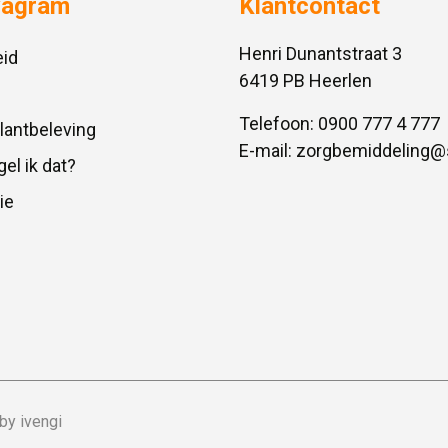
vagram
Klantcontact
Henri Dunantstraat 3
id
6419 PB Heerlen
Telefoon:
0900 777 4 777
Klantbeleving
E-mail:
zorgbemiddeling@
gel ik dat?
ie
by ivengi