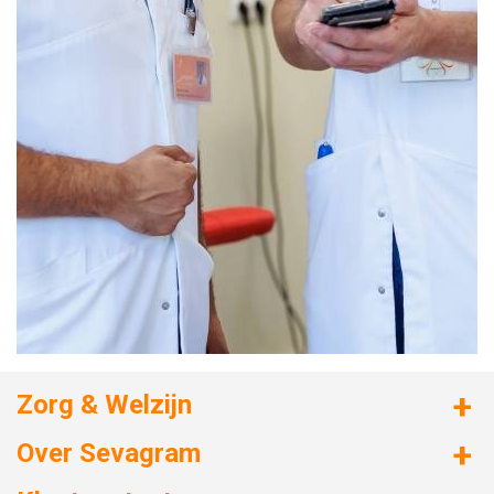
Zorg & Welzijn
Huizen met zorg
Over Sevagram
Verzorgd wonen
Duurzaamheid