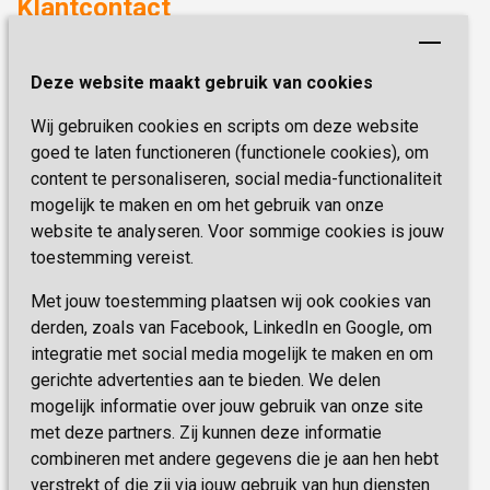
Klantcontact
Revalideren
Planetree
Henri Dunantstraat 3
Academie voor Zelfzorg
Kwaliteit & Klantbeleving
Deze website maakt gebruik van cookies
6419 PB Heerlen
Activiteiten & Welzijn
Zorg, hoe regel ik dat?
Wij gebruiken cookies en scripts om deze website
Telefoon:
0900 777 4 777
Onze specialiteiten
Missie & Visie
goed te laten functioneren (functionele cookies), om
E-mail:
zorgbemiddeling@sevagram.nl
content te personaliseren, social media-functionaliteit
Vastgoed
mogelijk te maken en om het gebruik van onze
Schrijf je nu in!
Innovatie
website te analyseren. Voor sommige cookies is jouw
toestemming vereist.
Blijf op de hoogte van de laatste activiteiten en
nieuwtjes met onze nieuwsbrief
Met jouw toestemming plaatsen wij ook cookies van
derden, zoals van Facebook, LinkedIn en Google, om
integratie met social media mogelijk te maken en om
INSCHRIJVEN
gerichte advertenties aan te bieden. We delen
mogelijk informatie over jouw gebruik van onze site
met deze partners. Zij kunnen deze informatie
combineren met andere gegevens die je aan hen hebt
verstrekt of die zij via jouw gebruik van hun diensten