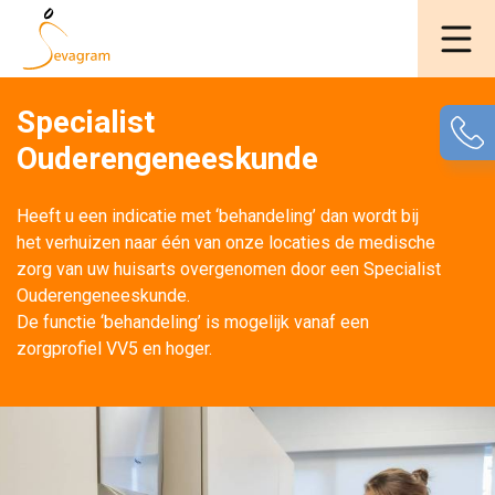
Specialist
Ouderengeneeskunde
Heeft u een indicatie met ‘behandeling’ dan wordt bij 
het verhuizen naar één van onze locaties de medische
zorg van uw huisarts overgenomen door een Specialist
Ouderengeneeskunde.
De functie ‘behandeling’ is mogelijk vanaf een 
zorgprofiel VV5 en hoger.