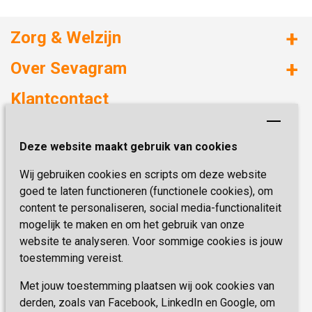
Zorg & Welzijn
Huizen met zorg
Over Sevagram
Verzorgd wonen
Duurzaamheid
Klantcontact
Revalideren
Planetree
Henri Dunantstraat 3
Academie voor Zelfzorg
Kwaliteit & Klantbeleving
Deze website maakt gebruik van cookies
6419 PB Heerlen
Activiteiten & Welzijn
Zorg, hoe regel ik dat?
Wij gebruiken cookies en scripts om deze website
Telefoon:
0900 777 4 777
Onze specialiteiten
Missie & Visie
goed te laten functioneren (functionele cookies), om
E-mail:
zorgbemiddeling@sevagram.nl
content te personaliseren, social media-functionaliteit
Vastgoed
mogelijk te maken en om het gebruik van onze
Schrijf je nu in!
Innovatie
website te analyseren. Voor sommige cookies is jouw
toestemming vereist.
Blijf op de hoogte van de laatste activiteiten en
nieuwtjes met onze nieuwsbrief
Met jouw toestemming plaatsen wij ook cookies van
derden, zoals van Facebook, LinkedIn en Google, om