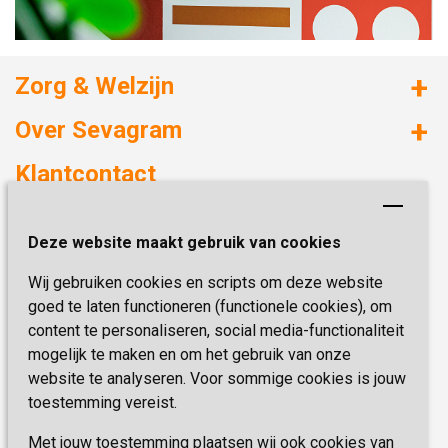
Zorg & Welzijn
Huizen met zorg
Over Sevagram
Verzorgd wonen
Duurzaamheid
Klantcontact
Revalideren
Planetree
Henri Dunantstraat 3
Academie voor Zelfzorg
Kwaliteit & Klantbeleving
Deze website maakt gebruik van cookies
6419 PB Heerlen
Activiteiten & Welzijn
Zorg, hoe regel ik dat?
Wij gebruiken cookies en scripts om deze website
Telefoon:
0900 777 4 777
Onze specialiteiten
Missie & Visie
goed te laten functioneren (functionele cookies), om
E-mail:
zorgbemiddeling@sevagram.nl
content te personaliseren, social media-functionaliteit
Vastgoed
mogelijk te maken en om het gebruik van onze
Schrijf je nu in!
Innovatie
website te analyseren. Voor sommige cookies is jouw
toestemming vereist.
Blijf op de hoogte van de laatste activiteiten en
nieuwtjes met onze nieuwsbrief
Met jouw toestemming plaatsen wij ook cookies van