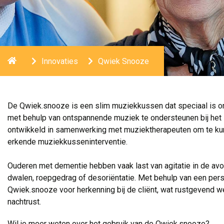
Home
Innovaties
Qwiek Snooze
De Qwiek.snooze is een slim muziekkussen dat speciaal is o
met behulp van ontspannende muziek te ondersteunen bij het 
ontwikkeld in samenwerking met muziektherapeuten om te kun
erkende muziekkusseninterventie.
Ouderen met dementie hebben vaak last van agitatie in de avond 
dwalen, roepgedrag of desoriëntatie. Met behulp van een per
Qwiek.snooze voor herkenning bij de cliënt, wat rustgevend we
nachtrust.
Wil je meer weten over het gebruik van de Qwiek.snooze?