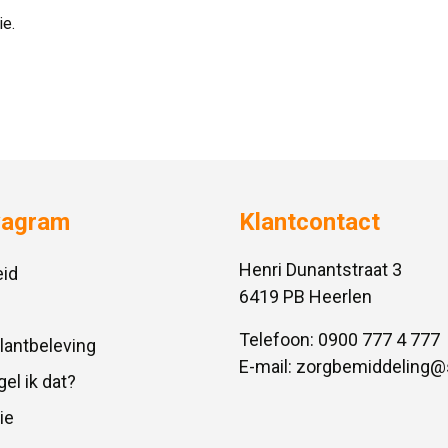
e. 
vagram
Klantcontact
Henri Dunantstraat 3
id
6419 PB Heerlen
Telefoon:
0900 777 4 777
Klantbeleving
E-mail:
zorgbemiddeling@
gel ik dat?
ie