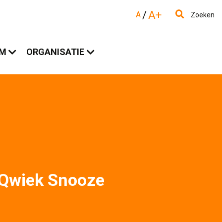
/
A+
A
Zoeken
AM
ORGANISATIE
Qwiek Snooze