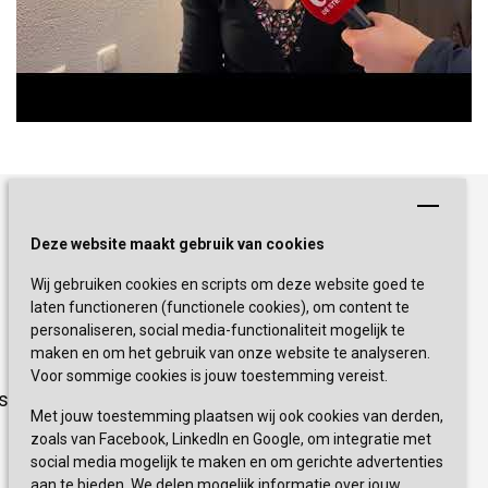
Schrijf je nu in!
Deze website maakt gebruik van cookies
Wij gebruiken cookies en scripts om deze website goed te
Blijf op de hoogte van de laatste
laten functioneren (functionele cookies), om content te
activiteiten en nieuwtjes met onze
personaliseren, social media-functionaliteit mogelijk te
nieuwsbrief
maken en om het gebruik van onze website te analyseren.
Voor sommige cookies is jouw toestemming vereist.
sevagram.nl
INSCHRIJVEN
Met jouw toestemming plaatsen wij ook cookies van derden,
zoals van Facebook, LinkedIn en Google, om integratie met
social media mogelijk te maken en om gerichte advertenties
aan te bieden. We delen mogelijk informatie over jouw