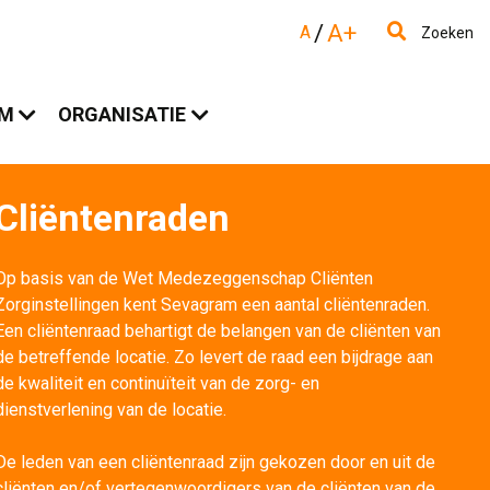
/
A+
A
Zoeken
AM
ORGANISATIE
Cliëntenraden
Op basis van de Wet Medezeggenschap Cliënten 
Zorginstellingen kent Sevagram een aantal cliëntenraden.
Een cliëntenraad behartigt de belangen van de cliënten van
de betreffende locatie. Zo levert de raad een bijdrage aan
de kwaliteit en continuïteit van de zorg- en
dienstverlening van de locatie.
De leden van een cliëntenraad zijn gekozen door en uit de 
cliënten en/of vertegenwoordigers van de cliënten van de