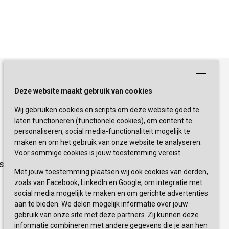
Schrijf je nu in!
Deze website maakt gebruik van cookies
Wij gebruiken cookies en scripts om deze website goed te
Blijf op de hoogte van de laatste
laten functioneren (functionele cookies), om content te
activiteiten en nieuwtjes met onze
personaliseren, social media-functionaliteit mogelijk te
nieuwsbrief
maken en om het gebruik van onze website te analyseren.
Voor sommige cookies is jouw toestemming vereist.
sevagram.nl
INSCHRIJVEN
Met jouw toestemming plaatsen wij ook cookies van derden,
zoals van Facebook, LinkedIn en Google, om integratie met
social media mogelijk te maken en om gerichte advertenties
aan te bieden. We delen mogelijk informatie over jouw
gebruik van onze site met deze partners. Zij kunnen deze
informatie combineren met andere gegevens die je aan hen