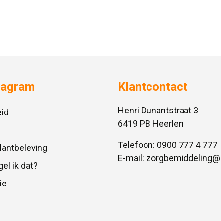
vagram
Klantcontact
Henri Dunantstraat 3
id
6419 PB Heerlen
Telefoon:
0900 777 4 777
Klantbeleving
E-mail:
zorgbemiddeling@
gel ik dat?
ie