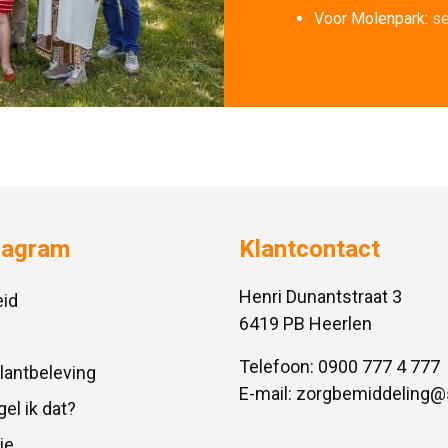
Voor Molenpark:
se
vagram
Klantcontact
Henri Dunantstraat 3
id
6419 PB Heerlen
Telefoon:
0900 777 4 777
Klantbeleving
E-mail:
zorgbemiddeling@
gel ik dat?
ie