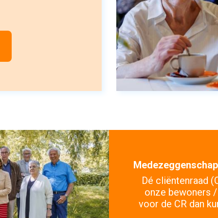
Medezeggenschap
Dé cliëntenraad 
onze bewoners / 
voor de CR dan ku