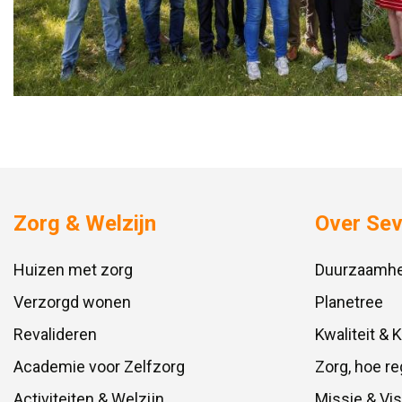
Zorg & Welzijn
Over Se
Huizen met zorg
Duurzaamhe
Verzorgd wonen
Planetree
Revalideren
Kwaliteit & 
Academie voor Zelfzorg
Zorg, hoe re
Activiteiten & Welzijn
Missie & Vis