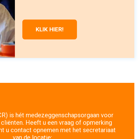
KLIK HIER!
(CR) is hét medezeggenschapsorgaan voor
cliënten. Heeft u een vraag of opmerking
nt u contact opnemen met het secretariaat
van de locatie: