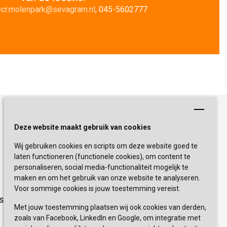
cr.molenpark@sevagram.nl
, 045-5602777
Schrijf je nu in!
Deze website maakt gebruik van cookies
Wij gebruiken cookies en scripts om deze website goed te
Blijf op de hoogte van de laatste
laten functioneren (functionele cookies), om content te
activiteiten en nieuwtjes met onze
personaliseren, social media-functionaliteit mogelijk te
nieuwsbrief
maken en om het gebruik van onze website te analyseren.
Voor sommige cookies is jouw toestemming vereist.
sevagram.nl
INSCHRIJVEN
Met jouw toestemming plaatsen wij ook cookies van derden,
zoals van Facebook, LinkedIn en Google, om integratie met