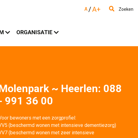
/
A+
A
Zoeken
AM
ORGANISATIE
Molenpark ~ Heerlen: 088
- 991 36 00
Voor bewoners met een zorgprofiel:
VV5 (beschermd wonen met intensieve dementiezorg)
VV7 (beschermd wonen met zeer intensieve 