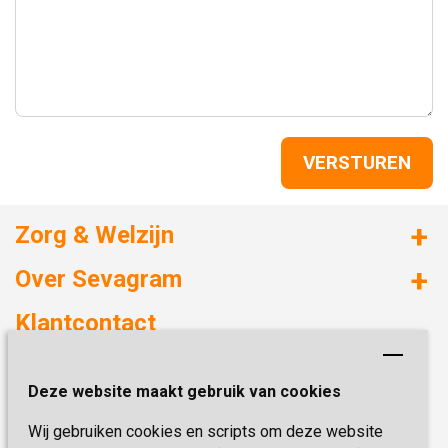
Zorg & Welzijn
Huizen met zorg
Over Sevagram
Verzorgd wonen
Duurzaamheid
Klantcontact
Revalideren
Planetree
Henri Dunantstraat 3
Academie voor Zelfzorg
Kwaliteit & Klantbeleving
Deze website maakt gebruik van cookies
6419 PB Heerlen
Activiteiten & Welzijn
Zorg, hoe regel ik dat?
Wij gebruiken cookies en scripts om deze website
Telefoon:
0900 777 4 777
Onze specialiteiten