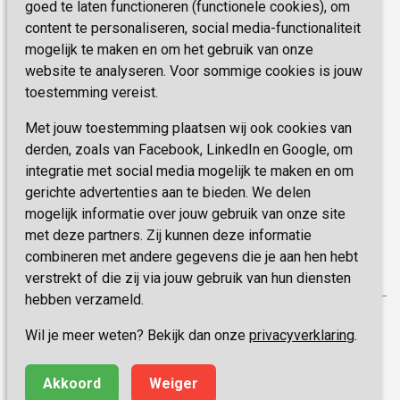
Missie & Visie
goed te laten functioneren (functionele cookies), om
E-mail:
zorgbemiddeling@sevagram.nl
content te personaliseren, social media-functionaliteit
Vastgoed
mogelijk te maken en om het gebruik van onze
Schrijf je nu in!
Innovatie
website te analyseren. Voor sommige cookies is jouw
toestemming vereist.
Blijf op de hoogte van de laatste activiteiten en
nieuwtjes met onze nieuwsbrief
Met jouw toestemming plaatsen wij ook cookies van
derden, zoals van Facebook, LinkedIn en Google, om
integratie met social media mogelijk te maken en om
INSCHRIJVEN
gerichte advertenties aan te bieden. We delen
mogelijk informatie over jouw gebruik van onze site
met deze partners. Zij kunnen deze informatie
combineren met andere gegevens die je aan hen hebt
verstrekt of die zij via jouw gebruik van hun diensten
hebben verzameld.
Privacy
Wil je meer weten? Bekijk dan onze
privacyverklaring
.
Disclaimer
Algemene voorwaarden
Akkoord
Weiger