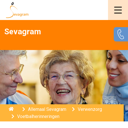
Sevagram
Home
Allemaal Sevagram
Verwenzorg
Voetbalherinneringen