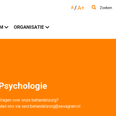
/
A+
A
Zoeken
AM
ORGANISATIE
Psychologie
Vragen over onze behandelzorg? 
Mail ons via secr.behandelzorg@sevagram.nl 