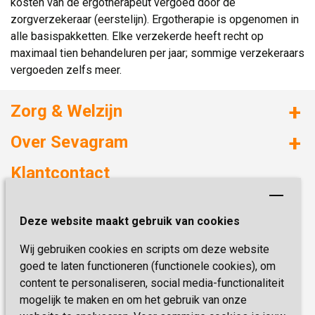
kosten van de ergotherapeut vergoed door de
zorgverzekeraar (eerstelijn). Ergotherapie is opgenomen in
alle basispakketten. Elke verzekerde heeft recht op
maximaal tien behandeluren per jaar; sommige verzekeraars
vergoeden zelfs meer.
Zorg & Welzijn
Huizen met zorg
Over Sevagram
Verzorgd wonen
Duurzaamheid
Klantcontact
Revalideren
Planetree
Henri Dunantstraat 3
Academie voor Zelfzorg
Kwaliteit & Klantbeleving
Deze website maakt gebruik van cookies
6419 PB Heerlen
Activiteiten & Welzijn
Zorg, hoe regel ik dat?
Wij gebruiken cookies en scripts om deze website
Telefoon:
0900 777 4 777
Onze specialiteiten
Missie & Visie
goed te laten functioneren (functionele cookies), om
E-mail:
zorgbemiddeling@sevagram.nl
content te personaliseren, social media-functionaliteit
Vastgoed
mogelijk te maken en om het gebruik van onze
Schrijf je nu in!