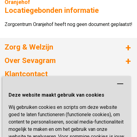
Oranjehof
Locatiegebonden informatie
Zorgcentrum Oranjehof heeft nog geen document geplaatst!
Zorg & Welzijn
Huizen met zorg
Over Sevagram
Verzorgd wonen
Duurzaamheid
Klantcontact
Revalideren
Planetree
Henri Dunantstraat 3
Academie voor Zelfzorg
Kwaliteit & Klantbeleving
Deze website maakt gebruik van cookies
6419 PB Heerlen
Activiteiten & Welzijn
Zorg, hoe regel ik dat?
Wij gebruiken cookies en scripts om deze website
Telefoon:
0900 777 4 777
Onze specialiteiten
Missie & Visie
goed te laten functioneren (functionele cookies), om
E-mail:
zorgbemiddeling@sevagram.nl
content te personaliseren, social media-functionaliteit
Vastgoed
mogelijk te maken en om het gebruik van onze
Schrijf je nu in!
Innovatie
website te analyseren. Voor sommige cookies is jouw