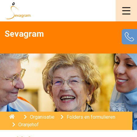
Sevagram
Home
Organisatie
Folders en formulieren
Oranjehof