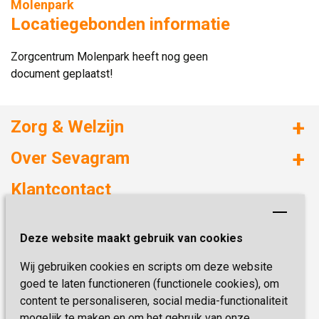
Molenpark
Locatiegebonden informatie
Zorgcentrum Molenpark heeft nog geen
document geplaatst!
Zorg & Welzijn
Huizen met zorg
Over Sevagram
Verzorgd wonen
Duurzaamheid
Klantcontact
Revalideren
Planetree
Henri Dunantstraat 3
Academie voor Zelfzorg
Kwaliteit & Klantbeleving
Deze website maakt gebruik van cookies
6419 PB Heerlen
Activiteiten & Welzijn
Zorg, hoe regel ik dat?
Wij gebruiken cookies en scripts om deze website
Telefoon:
0900 777 4 777
Onze specialiteiten
Missie & Visie
goed te laten functioneren (functionele cookies), om
E-mail:
zorgbemiddeling@sevagram.nl
content te personaliseren, social media-functionaliteit
Vastgoed
mogelijk te maken en om het gebruik van onze