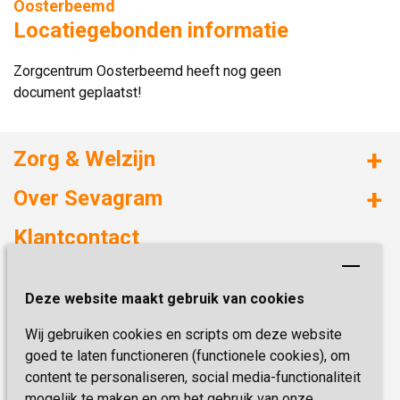
Oosterbeemd
Locatiegebonden informatie
Zorgcentrum Oosterbeemd heeft nog geen
document geplaatst!
Zorg & Welzijn
Huizen met zorg
Over Sevagram
Verzorgd wonen
Duurzaamheid
Klantcontact
Revalideren
Planetree
Henri Dunantstraat 3
Academie voor Zelfzorg
Kwaliteit & Klantbeleving
Deze website maakt gebruik van cookies
6419 PB Heerlen
Activiteiten & Welzijn
Zorg, hoe regel ik dat?
Wij gebruiken cookies en scripts om deze website
Telefoon:
0900 777 4 777
Onze specialiteiten
Missie & Visie
goed te laten functioneren (functionele cookies), om
E-mail:
zorgbemiddeling@sevagram.nl
content te personaliseren, social media-functionaliteit
Vastgoed
mogelijk te maken en om het gebruik van onze