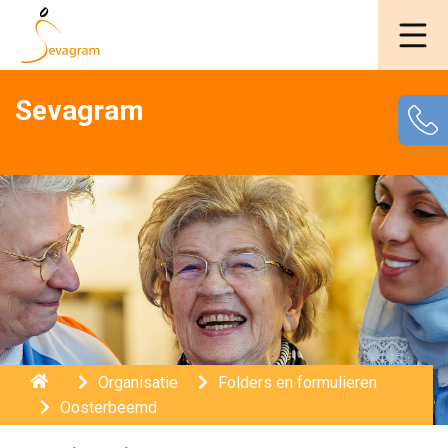
Sevagram
Home
Organisatie
Folders en formulieren
Oosterbeemd