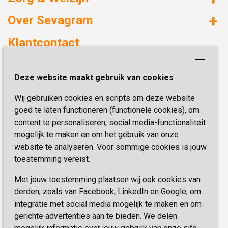
Huizen met zorg
Over Sevagram
Verzorgd wonen
Duurzaamheid
Klantcontact
Revalideren
Planetree
Henri Dunantstraat 3
Academie voor Zelfzorg
Kwaliteit & Klantbeleving
Deze website maakt gebruik van cookies
6419 PB Heerlen
Activiteiten & Welzijn
Zorg, hoe regel ik dat?
Wij gebruiken cookies en scripts om deze website
Telefoon:
0900 777 4 777
Onze specialiteiten
Missie & Visie
goed te laten functioneren (functionele cookies), om
E-mail:
zorgbemiddeling@sevagram.nl
content te personaliseren, social media-functionaliteit
Vastgoed
mogelijk te maken en om het gebruik van onze
Schrijf je nu in!
Innovatie
website te analyseren. Voor sommige cookies is jouw
toestemming vereist.
Blijf op de hoogte van de laatste activiteiten en
nieuwtjes met onze nieuwsbrief
Met jouw toestemming plaatsen wij ook cookies van
derden, zoals van Facebook, LinkedIn en Google, om
integratie met social media mogelijk te maken en om
INSCHRIJVEN
gerichte advertenties aan te bieden. We delen