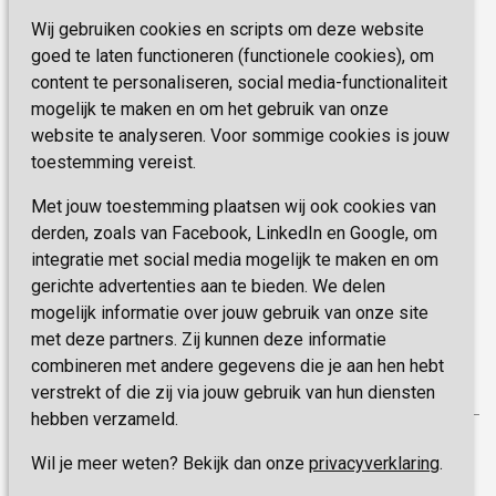
Activiteiten & Welzijn
Zorg, hoe regel ik dat?
Wij gebruiken cookies en scripts om deze website
Telefoon:
0900 777 4 777
Onze specialiteiten
Missie & Visie
goed te laten functioneren (functionele cookies), om
E-mail:
zorgbemiddeling@sevagram.nl
content te personaliseren, social media-functionaliteit
Vastgoed
mogelijk te maken en om het gebruik van onze
Schrijf je nu in!
Innovatie
website te analyseren. Voor sommige cookies is jouw
toestemming vereist.
Blijf op de hoogte van de laatste activiteiten en
nieuwtjes met onze nieuwsbrief
Met jouw toestemming plaatsen wij ook cookies van
derden, zoals van Facebook, LinkedIn en Google, om
integratie met social media mogelijk te maken en om
INSCHRIJVEN
gerichte advertenties aan te bieden. We delen
mogelijk informatie over jouw gebruik van onze site
met deze partners. Zij kunnen deze informatie
combineren met andere gegevens die je aan hen hebt
verstrekt of die zij via jouw gebruik van hun diensten
hebben verzameld.
Privacy
Wil je meer weten? Bekijk dan onze
privacyverklaring
.
Disclaimer