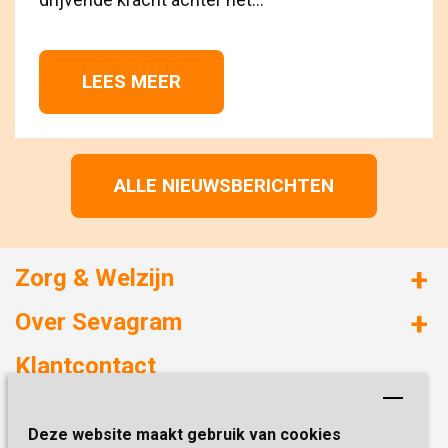
LEES MEER 
ALLE NIEUWSBERICHTEN
Zorg & Welzijn
Huizen met zorg
Over Sevagram
Verzorgd wonen
Duurzaamheid
Klantcontact
Revalideren
Planetree
Henri Dunantstraat 3
Academie voor Zelfzorg
Kwaliteit & Klantbeleving
Deze website maakt gebruik van cookies
6419 PB Heerlen