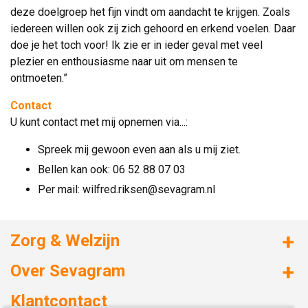
deze doelgroep het fijn vindt om aandacht te krijgen. Zoals
iedereen willen ook zij zich gehoord en erkend voelen. Daar
doe je het toch voor! Ik zie er in ieder geval met veel
plezier en enthousiasme naar uit om mensen te
ontmoeten.”
Contact
U kunt contact met mij opnemen via...:
Spreek mij gewoon even aan als u mij ziet.
Bellen kan ook: 06 52 88 07 03
Per mail: wilfred.riksen@sevagram.nl
Zorg & Welzijn
Huizen met zorg
Over Sevagram
Verzorgd wonen
Duurzaamheid
Klantcontact