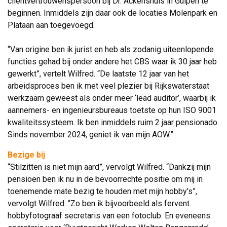
cliëntvertrouwenspersoon bij Dr. Ackenshuis in Gulpen te
beginnen. Inmiddels zijn daar ook de locaties Molenpark en
Plataan aan toegevoegd.
“Van origine ben ik jurist en heb als zodanig uiteenlopende 
functies gehad bij onder andere het CBS waar ik 30 jaar heb
gewerkt”, vertelt Wilfred. “De laatste 12 jaar van het
arbeidsproces ben ik met veel plezier bij Rijkswaterstaat
werkzaam geweest als onder meer ‘lead auditor’, waarbij ik
aannemers- en ingenieursbureaus toetste op hun ISO 9001
kwaliteitssysteem. Ik ben inmiddels ruim 2 jaar pensionado.
Sinds november 2024, geniet ik van mijn AOW.”
Bezige bij
“Stilzitten is niet mijn aard”, vervolgt Wilfred. “Dankzij mijn 
pensioen ben ik nu in de bevoorrechte positie om mij in
toenemende mate bezig te houden met mijn hobby’s”,
vervolgt Wilfred. “Zo ben ik bijvoorbeeld als fervent
hobbyfotograaf secretaris van een fotoclub. En eveneens