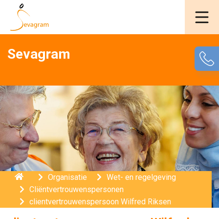
Sevagram
Home
Organisatie
Wet- en regelgeving
Cliëntvertrouwenspersonen
clientvertrouwenspersoon Wilfred Riksen