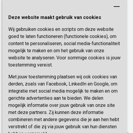
Revalideren
Planetree
Henri Dunantstraat 3
Academie voor Zelfzorg
Kwaliteit & Klantbeleving
Deze website maakt gebruik van cookies
6419 PB Heerlen
Activiteiten & Welzijn
Zorg, hoe regel ik dat?
Wij gebruiken cookies en scripts om deze website
Telefoon:
0900 777 4 777
Onze specialiteiten
Missie & Visie
goed te laten functioneren (functionele cookies), om
E-mail:
zorgbemiddeling@sevagram.nl
content te personaliseren, social media-functionaliteit
Vastgoed
mogelijk te maken en om het gebruik van onze
Schrijf je nu in!
Innovatie
website te analyseren. Voor sommige cookies is jouw
toestemming vereist.
Blijf op de hoogte van de laatste activiteiten en
nieuwtjes met onze nieuwsbrief
Met jouw toestemming plaatsen wij ook cookies van
derden, zoals van Facebook, LinkedIn en Google, om
integratie met social media mogelijk te maken en om
INSCHRIJVEN
gerichte advertenties aan te bieden. We delen
mogelijk informatie over jouw gebruik van onze site
met deze partners. Zij kunnen deze informatie
combineren met andere gegevens die je aan hen hebt
verstrekt of die zij via jouw gebruik van hun diensten