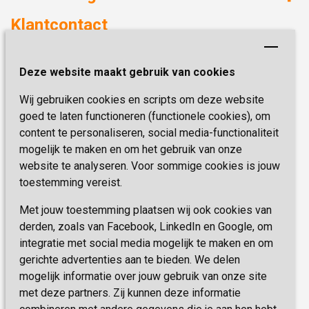
Verzorgd wonen
Duurzaamheid
Klantcontact
Revalideren
Planetree
Henri Dunantstraat 3
Academie voor Zelfzorg
Kwaliteit & Klantbeleving
Deze website maakt gebruik van cookies
6419 PB Heerlen
Activiteiten & Welzijn
Zorg, hoe regel ik dat?
Wij gebruiken cookies en scripts om deze website
Telefoon:
0900 777 4 777
Onze specialiteiten
Missie & Visie
goed te laten functioneren (functionele cookies), om
E-mail:
zorgbemiddeling@sevagram.nl
content te personaliseren, social media-functionaliteit
Vastgoed
mogelijk te maken en om het gebruik van onze
Schrijf je nu in!
Innovatie
website te analyseren. Voor sommige cookies is jouw
toestemming vereist.
Blijf op de hoogte van de laatste activiteiten en
nieuwtjes met onze nieuwsbrief
Met jouw toestemming plaatsen wij ook cookies van
derden, zoals van Facebook, LinkedIn en Google, om
integratie met social media mogelijk te maken en om
INSCHRIJVEN
gerichte advertenties aan te bieden. We delen
mogelijk informatie over jouw gebruik van onze site
met deze partners. Zij kunnen deze informatie