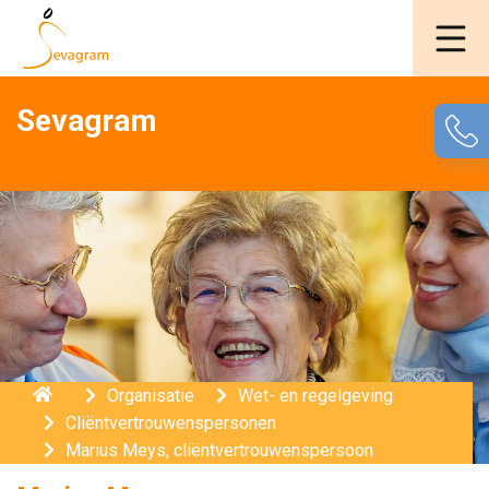
Sevagram
Home
Organisatie
Wet- en regelgeving
Cliëntvertrouwenspersonen
Marius Meys, cliëntvertrouwenspersoon