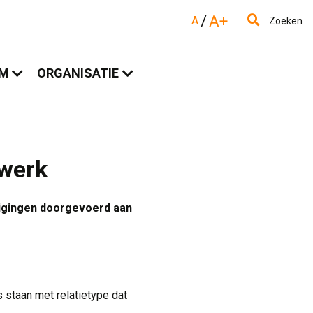
/
A+
A
Zoeken
AM
ORGANISATIE
twerk
zigingen doorgevoerd aan
staan met relatietype dat