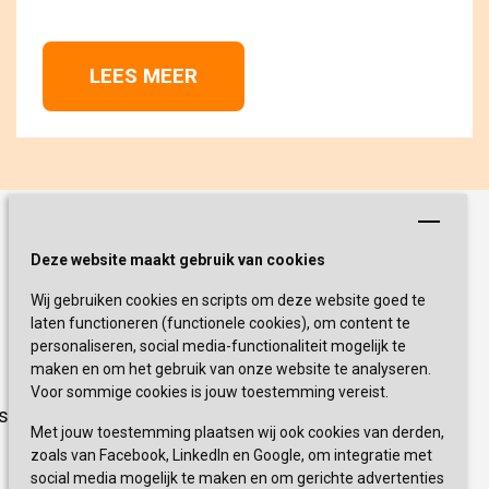
LEES MEER 
Schrijf je nu in!
Deze website maakt gebruik van cookies
Wij gebruiken cookies en scripts om deze website goed te
Blijf op de hoogte van de laatste
laten functioneren (functionele cookies), om content te
activiteiten en nieuwtjes met onze
personaliseren, social media-functionaliteit mogelijk te
nieuwsbrief
maken en om het gebruik van onze website te analyseren.
Voor sommige cookies is jouw toestemming vereist.
sevagram.nl
INSCHRIJVEN
Met jouw toestemming plaatsen wij ook cookies van derden,
zoals van Facebook, LinkedIn en Google, om integratie met
social media mogelijk te maken en om gerichte advertenties