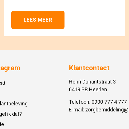
LEES MEER 
vagram
Klantcontact
Henri Dunantstraat 3
id
6419 PB Heerlen
Telefoon:
0900 777 4 777
Klantbeleving
E-mail:
zorgbemiddeling@
gel ik dat?
ie