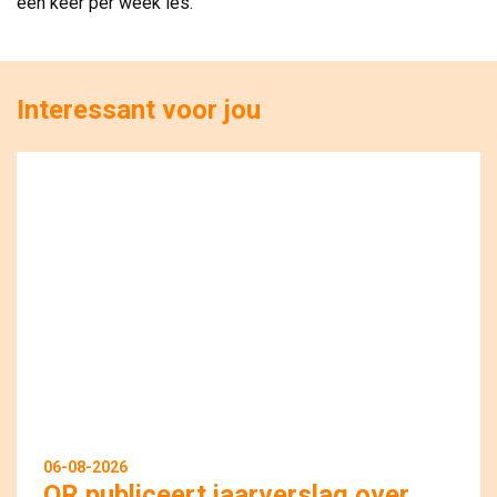
één keer per week les.
Interessant voor jou
06-08-2026
OR publiceert jaarverslag over