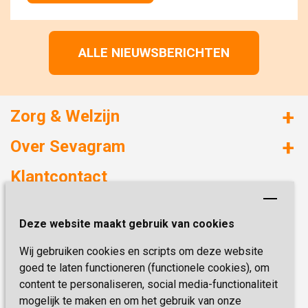
ALLE NIEUWSBERICHTEN
Zorg & Welzijn
Huizen met zorg
Over Sevagram
Verzorgd wonen
Duurzaamheid
Klantcontact
Revalideren
Planetree
Henri Dunantstraat 3
Academie voor Zelfzorg
Kwaliteit & Klantbeleving
Deze website maakt gebruik van cookies
6419 PB Heerlen
Activiteiten & Welzijn
Zorg, hoe regel ik dat?
Wij gebruiken cookies en scripts om deze website
Telefoon:
0900 777 4 777
Onze specialiteiten
Missie & Visie
goed te laten functioneren (functionele cookies), om
E-mail:
zorgbemiddeling@sevagram.nl
content te personaliseren, social media-functionaliteit
Vastgoed
mogelijk te maken en om het gebruik van onze
Schrijf je nu in!