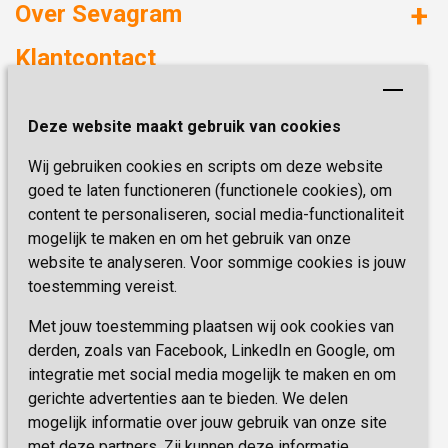
Huizen met zorg
Over Sevagram
Verzorgd wonen
Duurzaamheid
Klantcontact
Revalideren
Planetree
Henri Dunantstraat 3
Academie voor Zelfzorg
Kwaliteit & Klantbeleving
Deze website maakt gebruik van cookies
6419 PB Heerlen
Activiteiten & Welzijn
Zorg, hoe regel ik dat?
Wij gebruiken cookies en scripts om deze website
Telefoon:
0900 777 4 777
Onze specialiteiten
Missie & Visie
goed te laten functioneren (functionele cookies), om
E-mail:
zorgbemiddeling@sevagram.nl
content te personaliseren, social media-functionaliteit
Vastgoed
mogelijk te maken en om het gebruik van onze
Schrijf je nu in!
Innovatie
website te analyseren. Voor sommige cookies is jouw
toestemming vereist.
Blijf op de hoogte van de laatste activiteiten en
nieuwtjes met onze nieuwsbrief
Met jouw toestemming plaatsen wij ook cookies van
derden, zoals van Facebook, LinkedIn en Google, om
integratie met social media mogelijk te maken en om
INSCHRIJVEN
gerichte advertenties aan te bieden. We delen
mogelijk informatie over jouw gebruik van onze site
met deze partners. Zij kunnen deze informatie