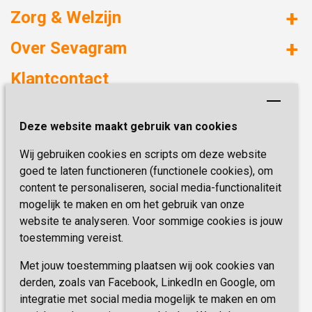
Zorg & Welzijn
Huizen met zorg
Over Sevagram
Verzorgd wonen
Duurzaamheid
Klantcontact
Revalideren
Planetree
Henri Dunantstraat 3
Academie voor Zelfzorg
Kwaliteit & Klantbeleving
Deze website maakt gebruik van cookies
6419 PB Heerlen
Activiteiten & Welzijn
Zorg, hoe regel ik dat?
Wij gebruiken cookies en scripts om deze website
Telefoon:
0900 777 4 777
Onze specialiteiten
Missie & Visie
goed te laten functioneren (functionele cookies), om
E-mail:
zorgbemiddeling@sevagram.nl
content te personaliseren, social media-functionaliteit
Vastgoed
mogelijk te maken en om het gebruik van onze
Schrijf je nu in!
Innovatie
website te analyseren. Voor sommige cookies is jouw
toestemming vereist.
Blijf op de hoogte van de laatste activiteiten en
nieuwtjes met onze nieuwsbrief
Met jouw toestemming plaatsen wij ook cookies van
derden, zoals van Facebook, LinkedIn en Google, om
integratie met social media mogelijk te maken en om
INSCHRIJVEN