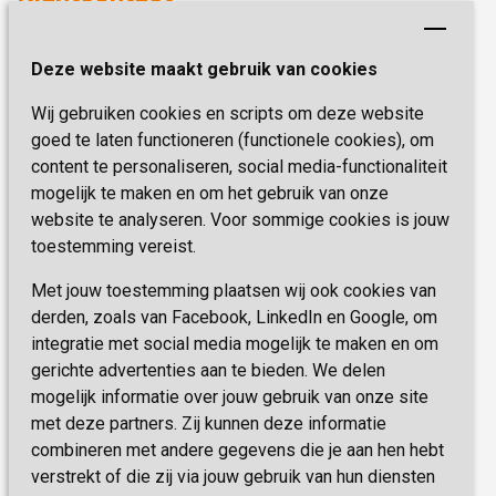
Revalideren
Planetree
Henri Dunantstraat 3
Academie voor Zelfzorg
Kwaliteit & Klantbeleving
Deze website maakt gebruik van cookies
6419 PB Heerlen
Activiteiten & Welzijn
Zorg, hoe regel ik dat?
Wij gebruiken cookies en scripts om deze website
Telefoon:
0900 777 4 777
Onze specialiteiten
Missie & Visie
goed te laten functioneren (functionele cookies), om
E-mail:
zorgbemiddeling@sevagram.nl
content te personaliseren, social media-functionaliteit
Vastgoed
mogelijk te maken en om het gebruik van onze
Schrijf je nu in!
Innovatie
website te analyseren. Voor sommige cookies is jouw
toestemming vereist.
Blijf op de hoogte van de laatste activiteiten en
nieuwtjes met onze nieuwsbrief
Met jouw toestemming plaatsen wij ook cookies van
derden, zoals van Facebook, LinkedIn en Google, om
integratie met social media mogelijk te maken en om
INSCHRIJVEN
gerichte advertenties aan te bieden. We delen
mogelijk informatie over jouw gebruik van onze site
met deze partners. Zij kunnen deze informatie
combineren met andere gegevens die je aan hen hebt
verstrekt of die zij via jouw gebruik van hun diensten