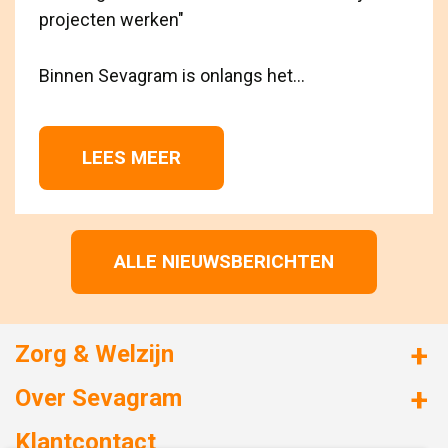
projecten werken"
Binnen Sevagram is onlangs het...
LEES MEER 
ALLE NIEUWSBERICHTEN
Zorg & Welzijn
Huizen met zorg
Over Sevagram
Verzorgd wonen
Duurzaamheid
Klantcontact