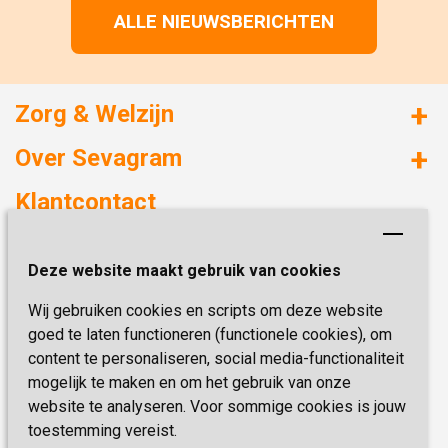
ALLE NIEUWSBERICHTEN
Zorg & Welzijn
Huizen met zorg
Over Sevagram
Verzorgd wonen
Duurzaamheid
Klantcontact
Revalideren
Planetree
Henri Dunantstraat 3
Academie voor Zelfzorg
Kwaliteit & Klantbeleving
Deze website maakt gebruik van cookies
6419 PB Heerlen
Activiteiten & Welzijn
Zorg, hoe regel ik dat?
Wij gebruiken cookies en scripts om deze website
Telefoon:
0900 777 4 777
Onze specialiteiten
Missie & Visie
goed te laten functioneren (functionele cookies), om
E-mail:
zorgbemiddeling@sevagram.nl
content te personaliseren, social media-functionaliteit
Vastgoed
mogelijk te maken en om het gebruik van onze
Schrijf je nu in!
Innovatie
website te analyseren. Voor sommige cookies is jouw
toestemming vereist.
Blijf op de hoogte van de laatste activiteiten en