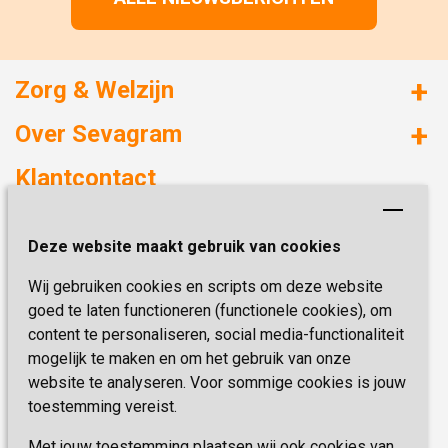
Zorg & Welzijn
Huizen met zorg
Over Sevagram
Verzorgd wonen
Duurzaamheid
Klantcontact
Revalideren
Planetree
Henri Dunantstraat 3
Academie voor Zelfzorg
Kwaliteit & Klantbeleving
Deze website maakt gebruik van cookies
6419 PB Heerlen
Activiteiten & Welzijn
Zorg, hoe regel ik dat?
Wij gebruiken cookies en scripts om deze website
Telefoon:
0900 777 4 777
Onze specialiteiten
Missie & Visie
goed te laten functioneren (functionele cookies), om
E-mail:
zorgbemiddeling@sevagram.nl
content te personaliseren, social media-functionaliteit
Vastgoed
mogelijk te maken en om het gebruik van onze
Schrijf je nu in!
Innovatie
website te analyseren. Voor sommige cookies is jouw
toestemming vereist.
Blijf op de hoogte van de laatste activiteiten en
nieuwtjes met onze nieuwsbrief
Met jouw toestemming plaatsen wij ook cookies van