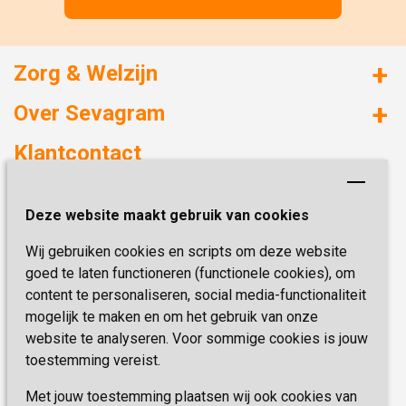
Zorg & Welzijn
Huizen met zorg
Over Sevagram
Verzorgd wonen
Duurzaamheid
Klantcontact
Revalideren
Planetree
Henri Dunantstraat 3
Academie voor Zelfzorg
Kwaliteit & Klantbeleving
Deze website maakt gebruik van cookies
6419 PB Heerlen
Activiteiten & Welzijn
Zorg, hoe regel ik dat?
Wij gebruiken cookies en scripts om deze website
Telefoon:
0900 777 4 777
Onze specialiteiten
Missie & Visie
goed te laten functioneren (functionele cookies), om
E-mail:
zorgbemiddeling@sevagram.nl
content te personaliseren, social media-functionaliteit
Vastgoed
mogelijk te maken en om het gebruik van onze
Schrijf je nu in!
Innovatie
website te analyseren. Voor sommige cookies is jouw
toestemming vereist.
Blijf op de hoogte van de laatste activiteiten en
nieuwtjes met onze nieuwsbrief
Met jouw toestemming plaatsen wij ook cookies van