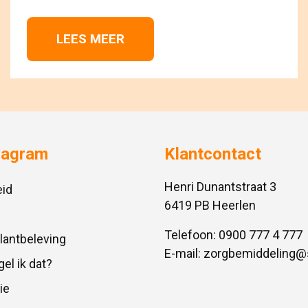
LEES MEER 
vagram
Klantcontact
Henri Dunantstraat 3
id
6419 PB Heerlen
Telefoon:
0900 777 4 777
Klantbeleving
E-mail:
zorgbemiddeling@
gel ik dat?
ie