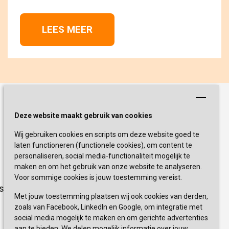
LEES MEER 
Schrijf je nu in!
Deze website maakt gebruik van cookies
Wij gebruiken cookies en scripts om deze website goed te
Blijf op de hoogte van de laatste
laten functioneren (functionele cookies), om content te
activiteiten en nieuwtjes met onze
personaliseren, social media-functionaliteit mogelijk te
nieuwsbrief
maken en om het gebruik van onze website te analyseren.
Voor sommige cookies is jouw toestemming vereist.
sevagram.nl
INSCHRIJVEN
Met jouw toestemming plaatsen wij ook cookies van derden,
zoals van Facebook, LinkedIn en Google, om integratie met
social media mogelijk te maken en om gerichte advertenties
aan te bieden. We delen mogelijk informatie over jouw