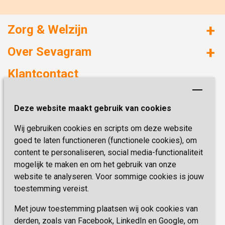
Zorg & Welzijn
Huizen met zorg
Over Sevagram
Verzorgd wonen
Duurzaamheid
Klantcontact
Revalideren
Planetree
Henri Dunantstraat 3
Academie voor Zelfzorg
Kwaliteit & Klantbeleving
Deze website maakt gebruik van cookies
6419 PB Heerlen
Activiteiten & Welzijn
Zorg, hoe regel ik dat?
Wij gebruiken cookies en scripts om deze website
Telefoon:
0900 777 4 777
Onze specialiteiten
Missie & Visie
goed te laten functioneren (functionele cookies), om
E-mail:
zorgbemiddeling@sevagram.nl
content te personaliseren, social media-functionaliteit
Vastgoed
mogelijk te maken en om het gebruik van onze
Schrijf je nu in!
Innovatie
website te analyseren. Voor sommige cookies is jouw
toestemming vereist.
Blijf op de hoogte van de laatste activiteiten en
nieuwtjes met onze nieuwsbrief
Met jouw toestemming plaatsen wij ook cookies van
derden, zoals van Facebook, LinkedIn en Google, om