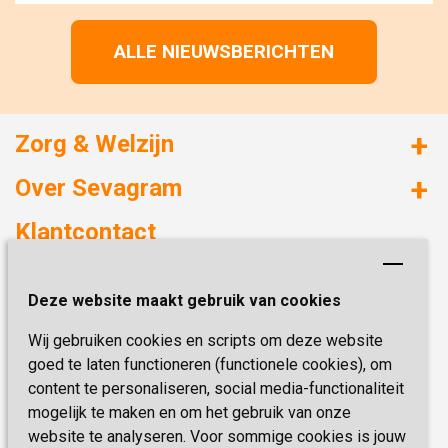
ALLE NIEUWSBERICHTEN
Zorg & Welzijn
Huizen met zorg
Over Sevagram
Verzorgd wonen
Duurzaamheid
Klantcontact
Revalideren
Planetree
Henri Dunantstraat 3
Academie voor Zelfzorg
Kwaliteit & Klantbeleving
Deze website maakt gebruik van cookies
6419 PB Heerlen
Activiteiten & Welzijn
Zorg, hoe regel ik dat?
Wij gebruiken cookies en scripts om deze website
Telefoon:
0900 777 4 777
Onze specialiteiten
Missie & Visie
goed te laten functioneren (functionele cookies), om
E-mail:
zorgbemiddeling@sevagram.nl
content te personaliseren, social media-functionaliteit
Vastgoed
mogelijk te maken en om het gebruik van onze
Schrijf je nu in!
Innovatie
website te analyseren. Voor sommige cookies is jouw