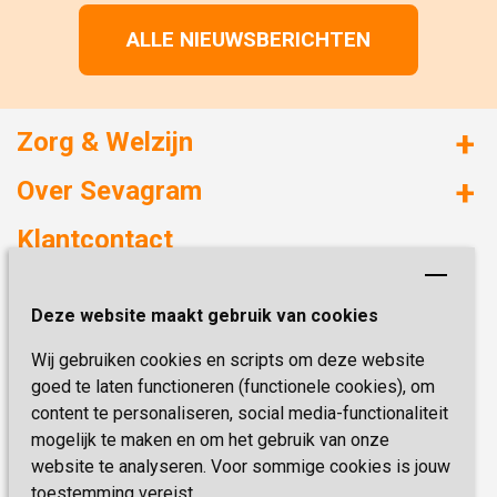
ALLE NIEUWSBERICHTEN
Zorg & Welzijn
Huizen met zorg
Over Sevagram
Verzorgd wonen
Duurzaamheid
Klantcontact
Revalideren
Planetree
Henri Dunantstraat 3
Academie voor Zelfzorg
Kwaliteit & Klantbeleving
Deze website maakt gebruik van cookies
6419 PB Heerlen
Activiteiten & Welzijn
Zorg, hoe regel ik dat?
Wij gebruiken cookies en scripts om deze website
Telefoon:
0900 777 4 777
Onze specialiteiten
Missie & Visie
goed te laten functioneren (functionele cookies), om
E-mail:
zorgbemiddeling@sevagram.nl
content te personaliseren, social media-functionaliteit
Vastgoed
mogelijk te maken en om het gebruik van onze
Schrijf je nu in!
Innovatie
website te analyseren. Voor sommige cookies is jouw
toestemming vereist.