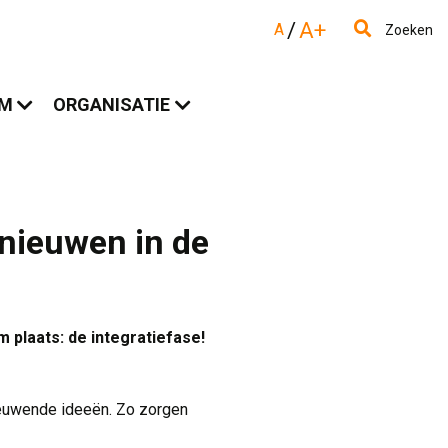
/
A+
A
Zoeken
AM
ORGANISATIE
nieuwen in de
plaats: de integratiefase!
ieuwende ideeën. Zo zorgen