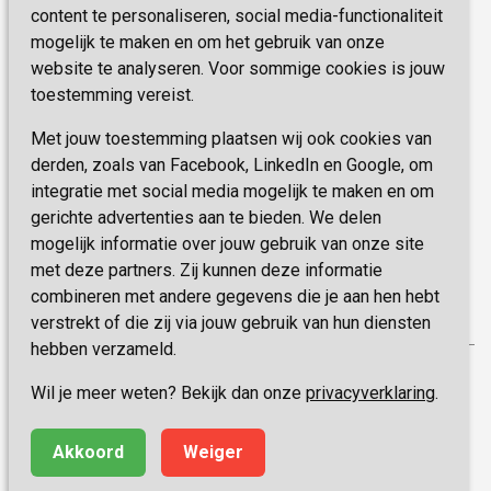
E-mail:
zorgbemiddeling@sevagram.nl
content te personaliseren, social media-functionaliteit
Vastgoed
mogelijk te maken en om het gebruik van onze
Schrijf je nu in!
Innovatie
website te analyseren. Voor sommige cookies is jouw
toestemming vereist.
Blijf op de hoogte van de laatste activiteiten en
nieuwtjes met onze nieuwsbrief
Met jouw toestemming plaatsen wij ook cookies van
derden, zoals van Facebook, LinkedIn en Google, om
integratie met social media mogelijk te maken en om
INSCHRIJVEN
gerichte advertenties aan te bieden. We delen
mogelijk informatie over jouw gebruik van onze site
met deze partners. Zij kunnen deze informatie
combineren met andere gegevens die je aan hen hebt
verstrekt of die zij via jouw gebruik van hun diensten
hebben verzameld.
Privacy
Wil je meer weten? Bekijk dan onze
privacyverklaring
.
Disclaimer
Algemene voorwaarden
Akkoord
Weiger
Made by ivengi