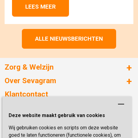
LEES MEER 
ALLE NIEUWSBERICHTEN
Zorg & Welzijn
Huizen met zorg
Over Sevagram
Verzorgd wonen
Duurzaamheid
Klantcontact
Revalideren
Planetree
Henri Dunantstraat 3
Academie voor Zelfzorg
Kwaliteit & Klantbeleving
Deze website maakt gebruik van cookies
6419 PB Heerlen
Activiteiten & Welzijn
Zorg, hoe regel ik dat?
Wij gebruiken cookies en scripts om deze website
Telefoon:
0900 777 4 777
Onze specialiteiten
Missie & Visie
goed te laten functioneren (functionele cookies), om