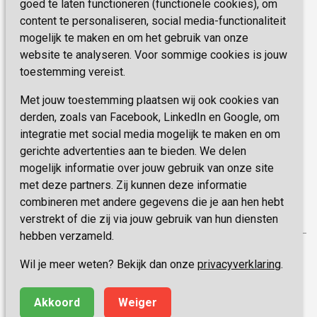
Missie & Visie
goed te laten functioneren (functionele cookies), om
E-mail:
zorgbemiddeling@sevagram.nl
content te personaliseren, social media-functionaliteit
Vastgoed
mogelijk te maken en om het gebruik van onze
Schrijf je nu in!
Innovatie
website te analyseren. Voor sommige cookies is jouw
toestemming vereist.
Blijf op de hoogte van de laatste activiteiten en
nieuwtjes met onze nieuwsbrief
Met jouw toestemming plaatsen wij ook cookies van
derden, zoals van Facebook, LinkedIn en Google, om
integratie met social media mogelijk te maken en om
INSCHRIJVEN
gerichte advertenties aan te bieden. We delen
mogelijk informatie over jouw gebruik van onze site
met deze partners. Zij kunnen deze informatie
combineren met andere gegevens die je aan hen hebt
verstrekt of die zij via jouw gebruik van hun diensten
hebben verzameld.
Privacy
Wil je meer weten? Bekijk dan onze
privacyverklaring
.
Disclaimer
Algemene voorwaarden
Akkoord
Weiger