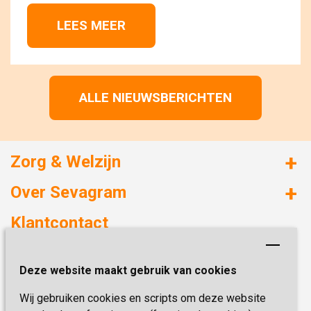
LEES MEER 
ALLE NIEUWSBERICHTEN
Zorg & Welzijn
Huizen met zorg
Over Sevagram
Verzorgd wonen
Duurzaamheid
Klantcontact
Revalideren
Planetree
Henri Dunantstraat 3
Academie voor Zelfzorg
Kwaliteit & Klantbeleving
Deze website maakt gebruik van cookies
6419 PB Heerlen
Activiteiten & Welzijn
Zorg, hoe regel ik dat?
Wij gebruiken cookies en scripts om deze website
Telefoon:
0900 777 4 777
Onze specialiteiten