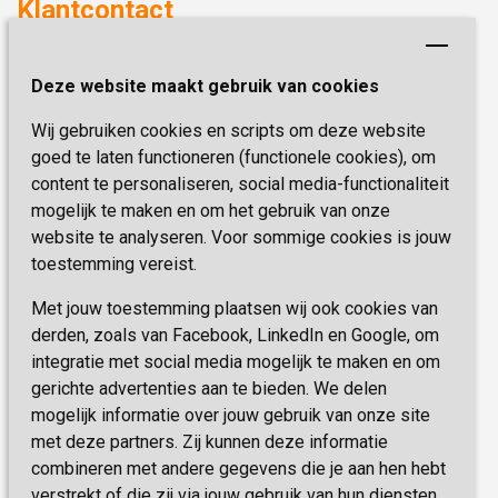
Klantcontact
Revalideren
Planetree
Henri Dunantstraat 3
Academie voor Zelfzorg
Kwaliteit & Klantbeleving
Deze website maakt gebruik van cookies
6419 PB Heerlen
Activiteiten & Welzijn
Zorg, hoe regel ik dat?
Wij gebruiken cookies en scripts om deze website
Telefoon:
0900 777 4 777
Onze specialiteiten
Missie & Visie
goed te laten functioneren (functionele cookies), om
E-mail:
zorgbemiddeling@sevagram.nl
content te personaliseren, social media-functionaliteit
Vastgoed
mogelijk te maken en om het gebruik van onze
Schrijf je nu in!
Innovatie
website te analyseren. Voor sommige cookies is jouw
toestemming vereist.
Blijf op de hoogte van de laatste activiteiten en
nieuwtjes met onze nieuwsbrief
Met jouw toestemming plaatsen wij ook cookies van
derden, zoals van Facebook, LinkedIn en Google, om
integratie met social media mogelijk te maken en om
INSCHRIJVEN
gerichte advertenties aan te bieden. We delen
mogelijk informatie over jouw gebruik van onze site
met deze partners. Zij kunnen deze informatie
combineren met andere gegevens die je aan hen hebt
verstrekt of die zij via jouw gebruik van hun diensten