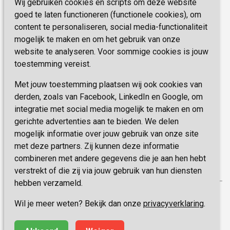
Wij gebruiken cookies en scripts om deze website
Telefoon:
0900 777 4 777
Onze specialiteiten
Missie & Visie
goed te laten functioneren (functionele cookies), om
E-mail:
zorgbemiddeling@sevagram.nl
content te personaliseren, social media-functionaliteit
Vastgoed
mogelijk te maken en om het gebruik van onze
Schrijf je nu in!
Innovatie
website te analyseren. Voor sommige cookies is jouw
toestemming vereist.
Blijf op de hoogte van de laatste activiteiten en
nieuwtjes met onze nieuwsbrief
Met jouw toestemming plaatsen wij ook cookies van
derden, zoals van Facebook, LinkedIn en Google, om
integratie met social media mogelijk te maken en om
INSCHRIJVEN
gerichte advertenties aan te bieden. We delen
mogelijk informatie over jouw gebruik van onze site
met deze partners. Zij kunnen deze informatie
combineren met andere gegevens die je aan hen hebt
verstrekt of die zij via jouw gebruik van hun diensten
hebben verzameld.
Privacy
Wil je meer weten? Bekijk dan onze
privacyverklaring
.
Disclaimer
Algemene voorwaarden