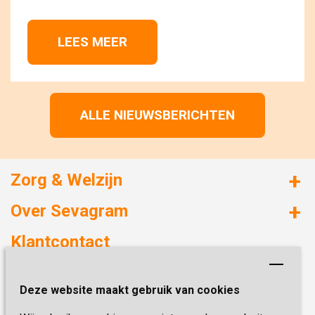
LEES MEER 
ALLE NIEUWSBERICHTEN
Zorg & Welzijn
Huizen met zorg
Over Sevagram
Verzorgd wonen
Duurzaamheid
Klantcontact
Revalideren
Planetree
Henri Dunantstraat 3
Academie voor Zelfzorg
Kwaliteit & Klantbeleving
Deze website maakt gebruik van cookies
6419 PB Heerlen
Activiteiten & Welzijn
Zorg, hoe regel ik dat?