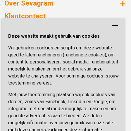
Over Sevagram
Verzorgd wonen
Duurzaamheid
Klantcontact
Revalideren
Planetree
Henri Dunantstraat 3
Academie voor Zelfzorg
Kwaliteit & Klantbeleving
Deze website maakt gebruik van cookies
6419 PB Heerlen
Activiteiten & Welzijn
Zorg, hoe regel ik dat?
Wij gebruiken cookies en scripts om deze website
Telefoon:
0900 777 4 777
Onze specialiteiten
Missie & Visie
goed te laten functioneren (functionele cookies), om
E-mail:
zorgbemiddeling@sevagram.nl
content te personaliseren, social media-functionaliteit
Vastgoed
mogelijk te maken en om het gebruik van onze
Schrijf je nu in!
Innovatie
website te analyseren. Voor sommige cookies is jouw
toestemming vereist.
Blijf op de hoogte van de laatste activiteiten en
nieuwtjes met onze nieuwsbrief
Met jouw toestemming plaatsen wij ook cookies van
derden, zoals van Facebook, LinkedIn en Google, om
integratie met social media mogelijk te maken en om
INSCHRIJVEN
gerichte advertenties aan te bieden. We delen
mogelijk informatie over jouw gebruik van onze site
met deze partners. Zij kunnen deze informatie