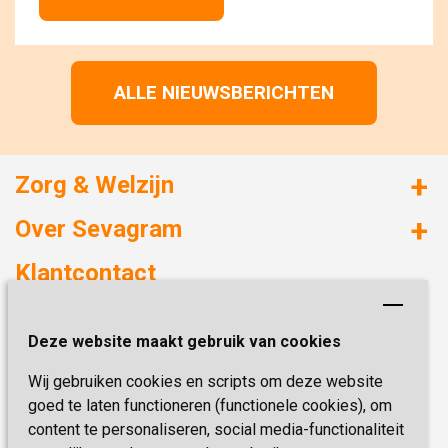
ALLE NIEUWSBERICHTEN
Zorg & Welzijn
Huizen met zorg
Over Sevagram
Verzorgd wonen
Duurzaamheid
Klantcontact
Revalideren
Planetree
Henri Dunantstraat 3
Academie voor Zelfzorg
Kwaliteit & Klantbeleving
Deze website maakt gebruik van cookies
6419 PB Heerlen
Activiteiten & Welzijn
Zorg, hoe regel ik dat?
Wij gebruiken cookies en scripts om deze website
Telefoon:
0900 777 4 777
Onze specialiteiten
Missie & Visie
goed te laten functioneren (functionele cookies), om
E-mail:
zorgbemiddeling@sevagram.nl
content te personaliseren, social media-functionaliteit
Vastgoed