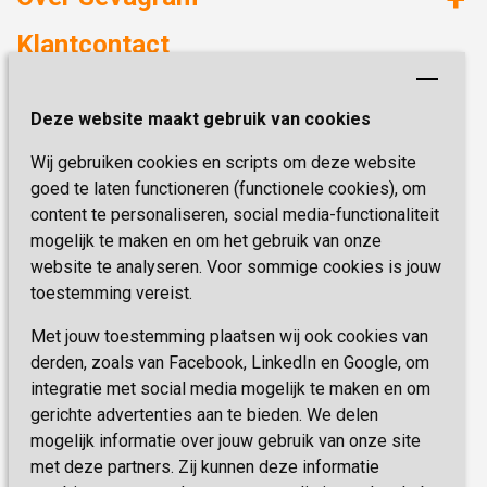
Verzorgd wonen
Duurzaamheid
Klantcontact
Revalideren
Planetree
Henri Dunantstraat 3
Academie voor Zelfzorg
Kwaliteit & Klantbeleving
Deze website maakt gebruik van cookies
6419 PB Heerlen
Activiteiten & Welzijn
Zorg, hoe regel ik dat?
Wij gebruiken cookies en scripts om deze website
Telefoon:
0900 777 4 777
Onze specialiteiten
Missie & Visie
goed te laten functioneren (functionele cookies), om
E-mail:
zorgbemiddeling@sevagram.nl
content te personaliseren, social media-functionaliteit
Vastgoed
mogelijk te maken en om het gebruik van onze
Schrijf je nu in!
Innovatie
website te analyseren. Voor sommige cookies is jouw
toestemming vereist.
Blijf op de hoogte van de laatste activiteiten en
nieuwtjes met onze nieuwsbrief
Met jouw toestemming plaatsen wij ook cookies van
derden, zoals van Facebook, LinkedIn en Google, om
integratie met social media mogelijk te maken en om
INSCHRIJVEN
gerichte advertenties aan te bieden. We delen
mogelijk informatie over jouw gebruik van onze site
met deze partners. Zij kunnen deze informatie