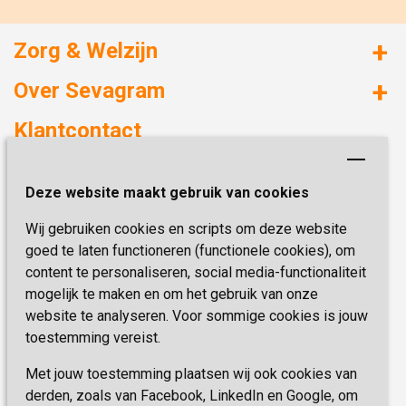
Zorg & Welzijn
Huizen met zorg
Over Sevagram
Verzorgd wonen
Duurzaamheid
Klantcontact
Revalideren
Planetree
Henri Dunantstraat 3
Academie voor Zelfzorg
Kwaliteit & Klantbeleving
Deze website maakt gebruik van cookies
6419 PB Heerlen
Activiteiten & Welzijn
Zorg, hoe regel ik dat?
Wij gebruiken cookies en scripts om deze website
Telefoon:
0900 777 4 777
Onze specialiteiten
Missie & Visie
goed te laten functioneren (functionele cookies), om
E-mail:
zorgbemiddeling@sevagram.nl
content te personaliseren, social media-functionaliteit
Vastgoed
mogelijk te maken en om het gebruik van onze
Schrijf je nu in!
Innovatie
website te analyseren. Voor sommige cookies is jouw
toestemming vereist.
Blijf op de hoogte van de laatste activiteiten en
nieuwtjes met onze nieuwsbrief
Met jouw toestemming plaatsen wij ook cookies van
derden, zoals van Facebook, LinkedIn en Google, om