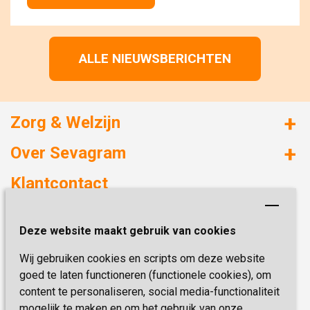
ALLE NIEUWSBERICHTEN
Zorg & Welzijn
Huizen met zorg
Over Sevagram
Verzorgd wonen
Duurzaamheid
Klantcontact
Revalideren
Planetree
Henri Dunantstraat 3
Academie voor Zelfzorg
Kwaliteit & Klantbeleving
Deze website maakt gebruik van cookies
6419 PB Heerlen
Activiteiten & Welzijn
Zorg, hoe regel ik dat?
Wij gebruiken cookies en scripts om deze website
Telefoon:
0900 777 4 777
Onze specialiteiten
Missie & Visie
goed te laten functioneren (functionele cookies), om
E-mail:
zorgbemiddeling@sevagram.nl
content te personaliseren, social media-functionaliteit
Vastgoed
mogelijk te maken en om het gebruik van onze