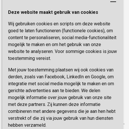
Henri Dunantstraat 3
Academie voor Zelfzorg
Kwaliteit & Klantbeleving
Deze website maakt gebruik van cookies
6419 PB Heerlen
Activiteiten & Welzijn
Zorg, hoe regel ik dat?
Wij gebruiken cookies en scripts om deze website
Telefoon:
0900 777 4 777
Onze specialiteiten
Missie & Visie
goed te laten functioneren (functionele cookies), om
E-mail:
zorgbemiddeling@sevagram.nl
content te personaliseren, social media-functionaliteit
Vastgoed
mogelijk te maken en om het gebruik van onze
Schrijf je nu in!
Innovatie
website te analyseren. Voor sommige cookies is jouw
toestemming vereist.
Blijf op de hoogte van de laatste activiteiten en
nieuwtjes met onze nieuwsbrief
Met jouw toestemming plaatsen wij ook cookies van
derden, zoals van Facebook, LinkedIn en Google, om
integratie met social media mogelijk te maken en om
INSCHRIJVEN
gerichte advertenties aan te bieden. We delen
mogelijk informatie over jouw gebruik van onze site
met deze partners. Zij kunnen deze informatie
combineren met andere gegevens die je aan hen hebt
verstrekt of die zij via jouw gebruik van hun diensten
hebben verzameld.