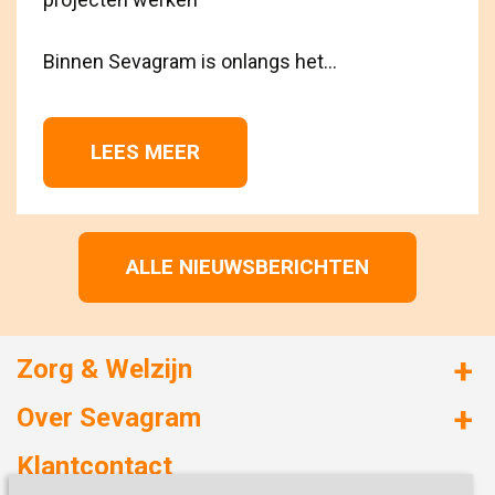
Binnen Sevagram is onlangs het...
LEES MEER 
ALLE NIEUWSBERICHTEN
Zorg & Welzijn
Huizen met zorg
Over Sevagram
Verzorgd wonen
Duurzaamheid
Klantcontact
Revalideren
Planetree