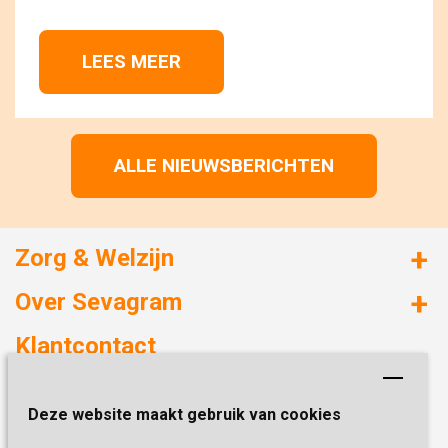
LEES MEER 
ALLE NIEUWSBERICHTEN
Zorg & Welzijn
Huizen met zorg
Over Sevagram
Verzorgd wonen
Duurzaamheid
Klantcontact
Revalideren
Planetree
Henri Dunantstraat 3
Academie voor Zelfzorg
Kwaliteit & Klantbeleving
Deze website maakt gebruik van cookies
6419 PB Heerlen
Activiteiten & Welzijn
Zorg, hoe regel ik dat?