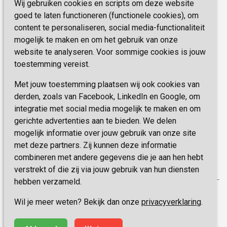
Wij gebruiken cookies en scripts om deze website
Telefoon:
0900 777 4 777
Onze specialiteiten
Missie & Visie
goed te laten functioneren (functionele cookies), om
E-mail:
zorgbemiddeling@sevagram.nl
content te personaliseren, social media-functionaliteit
Vastgoed
mogelijk te maken en om het gebruik van onze
Schrijf je nu in!
Innovatie
website te analyseren. Voor sommige cookies is jouw
toestemming vereist.
Blijf op de hoogte van de laatste activiteiten en
nieuwtjes met onze nieuwsbrief
Met jouw toestemming plaatsen wij ook cookies van
derden, zoals van Facebook, LinkedIn en Google, om
integratie met social media mogelijk te maken en om
INSCHRIJVEN
gerichte advertenties aan te bieden. We delen
mogelijk informatie over jouw gebruik van onze site
met deze partners. Zij kunnen deze informatie
combineren met andere gegevens die je aan hen hebt
verstrekt of die zij via jouw gebruik van hun diensten
hebben verzameld.
Privacy
Wil je meer weten? Bekijk dan onze
privacyverklaring
.
Disclaimer
Algemene voorwaarden